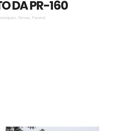
O DA PR-160
estaques
,
Novas
,
Paraná