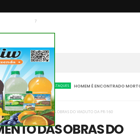
7
 O CHAGUINHAS
DESTAQUES
HOMEM É ENCONTRADO MORTO EM VIA P
vas
/
Paraná
/
ANDAMENTO DAS OBRAS DO VIADUTO DA PR-160
ENTO DAS OBRAS DO