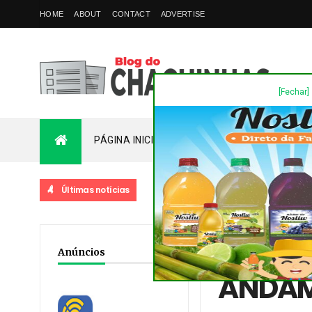
HOME
ABOUT
CONTACT
ADVERTISE
[Fechar]
PÁGINA INICIAL
PLANTÃO
FALE COM
Últimas notícias
Home
/
Destaques
/
No
Anúncios
ANDAM