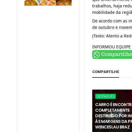
trabalhos, haja redu
mobilidade da regiã
De acordo com as in
de outubro e novem
(Texto: Atento a Red
INFORMOU EQUIPE 
COMPARTILHE
DESTAQUES
CARRO É ENCONT
COMPLETAMENTE
DESTRUÍDO POR I
ÀS MARGENS DA PR
WENCESLAU BRAZ