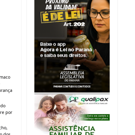
êmaco
é
urança
ndo
vre por
cho,
ão dos