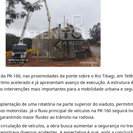
 da PR-160, nas proximidades da ponte sobre o Rio Tibagi, em Tel
itmo acelerado e já apresentam avanço de execução. A estrutura 
s intervenções mais importantes para a mobilidade urbana e seg
mplantação de uma rotatória na parte superior do viaduto, permiti
os motoristas. Já o fluxo principal de veículos na PR-160 seguirá li
garantindo maior fluidez ao trânsito na rodovia.
circulação de veículos, a obra busca aumentar a segurança no tre
egistrava diversos acidentes. A expectativa é que, após a conclus