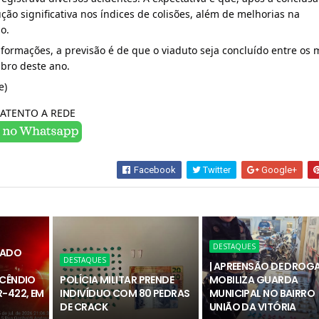
ção significativa nos índices de colisões, além de melhorias na
o.
formações, a previsão é de que o viaduto seja concluído entre os
bro deste ano.
e)
ATENTO A REDE
Facebook
Twitter
Google+
DESTAQUES
RADO
DESTAQUES
| APREENSÃO DE DROG
NCÊNDIO
POLÍCIA MILITAR PRENDE
MOBILIZA GUARDA
-422, EM
INDIVÍDUO COM 80 PEDRAS
MUNICIPAL NO BAIRRO
DE CRACK
UNIÃO DA VITÓRIA