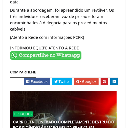
data.
Durante a abordagem, foi apreendido um revólver. Os
três indivíduos receberam voz de prisão e foram
encaminhados à delegacia para os procedimentos
cabíveis.
(Atento a Rede com informações PCPR)
INFORMOU EQUIPE ATENTO A REDE
COMPARTILHE
Facebook
Twitter
Google+
DESTAQUES
CARRO É ENCONTRADO COMPLETAMENTE DESTRUÍDO
POR INCÊNDIO ÀS MARGENS DA PR-422, EM