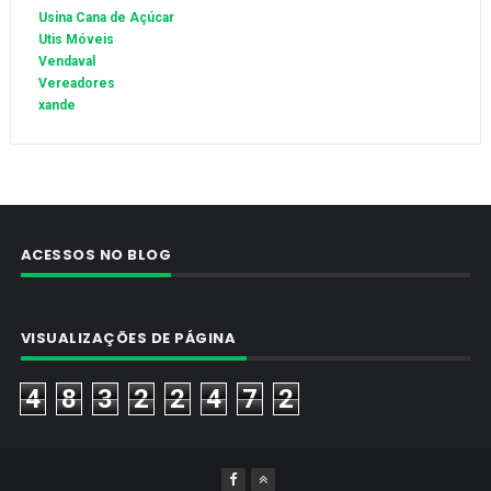
Usina Cana de Açúcar
Utis Móveis
Vendaval
Vereadores
xande
ACESSOS NO BLOG
VISUALIZAÇÕES DE PÁGINA
4
8
3
2
2
4
7
2