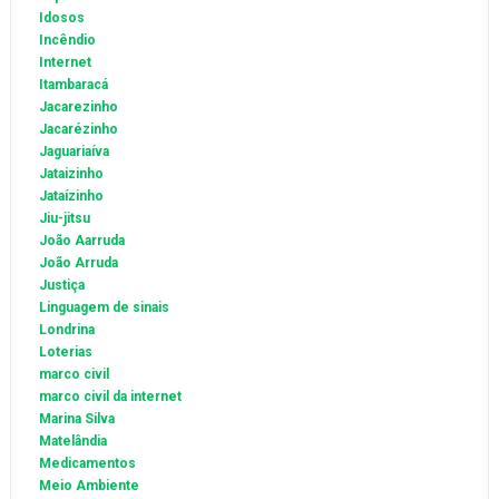
Idosos
Incêndio
Internet
Itambaracá
Jacarezinho
Jacarézinho
Jaguariaíva
Jataizinho
Jataízinho
Jiu-jitsu
João Aarruda
João Arruda
Justiça
Linguagem de sinais
Londrina
Loterias
marco civil
marco civil da internet
Marina Silva
Matelândia
Medicamentos
Meio Ambiente