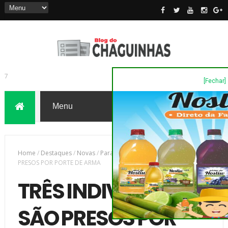
[Fechar]
7
Home
/
Destaques
/
Novas
/
Paraná
/
TRÊS INDIVÍDUOS SÃO
PRESOS POR PORTE DE ARMA
TRÊS INDIVÍDUOS
SÃO PRESOS POR