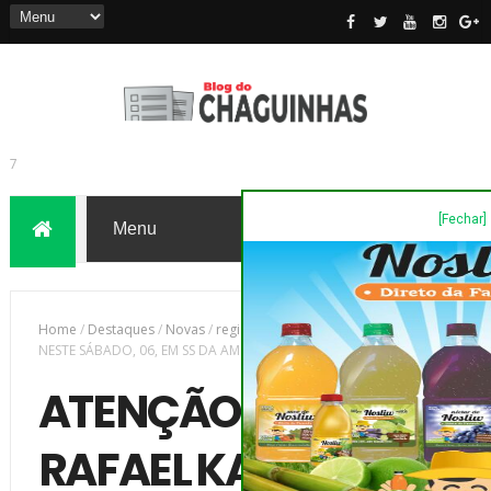
[Fechar]
7
Home
/
Destaques
/
Novas
/
região
/
ATENÇÃO - DR RAFAEL KATO,
NESTE SÁBADO, 06, EM SS DA AMOREIRA
ATENÇÃO - DR
RAFAEL KATO, NESTE