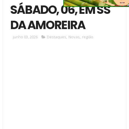
SÁBADO, 06, EM SS
DA AMOREIRA
junho 03, 2026
Destaques
,
Novas
,
região