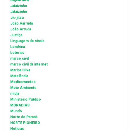
Jaguariaíva
Jataizinho
Jataízinho
Jiu-jitsu
João Aarruda
João Arruda
Justiça
Linguagem de sinais
Londrina
Loterias
marco civil
marco civil da internet
Marina Silva
Matelândia
Medicamentos
Meio Ambiente
mídia
Ministério Público
MORADIAS
Mundo
Norte do Paraná
NORTE PIONEIRO
Notícias