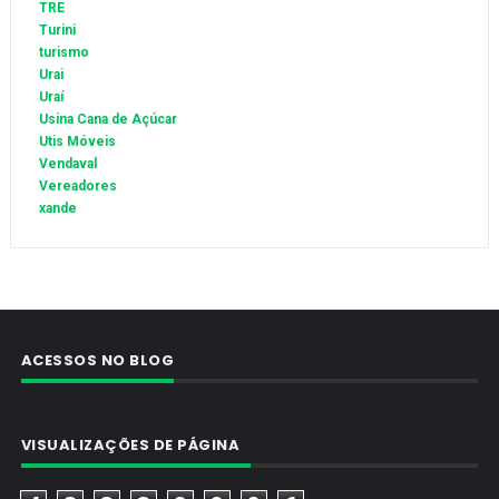
TRE
Turini
turismo
Urai
Uraí
Usina Cana de Açúcar
Utis Móveis
Vendaval
Vereadores
xande
ACESSOS NO BLOG
VISUALIZAÇÕES DE PÁGINA