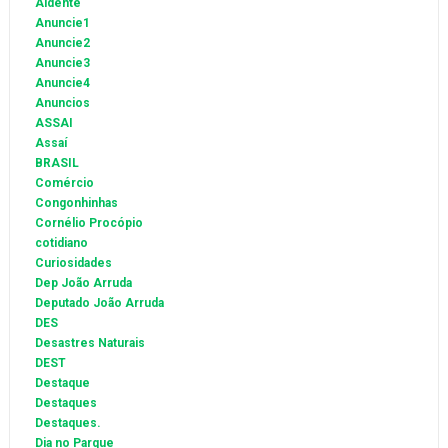
Aidente
Anuncie1
Anuncie2
Anuncie3
Anuncie4
Anuncios
ASSAI
Assaí
BRASIL
Comércio
Congonhinhas
Cornélio Procópio
cotidiano
Curiosidades
Dep João Arruda
Deputado João Arruda
DES
Desastres Naturais
DEST
Destaque
Destaques
Destaques.
Dia no Parque