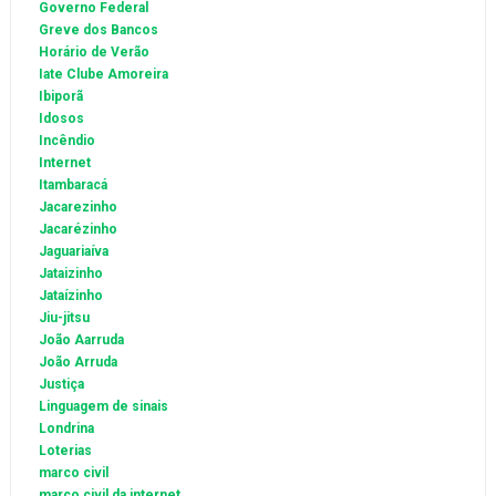
Governo Federal
Greve dos Bancos
Horário de Verão
Iate Clube Amoreira
Ibiporã
Idosos
Incêndio
Internet
Itambaracá
Jacarezinho
Jacarézinho
Jaguariaíva
Jataizinho
Jataízinho
Jiu-jitsu
João Aarruda
João Arruda
Justiça
Linguagem de sinais
Londrina
Loterias
marco civil
marco civil da internet