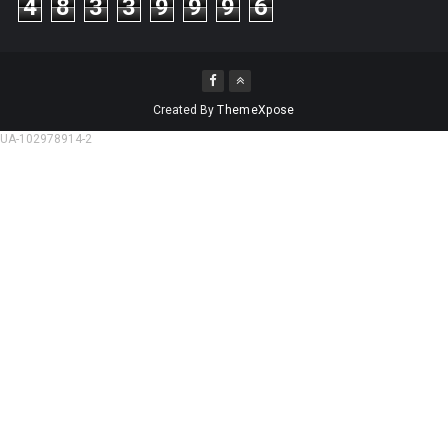
4
8
3
3
9
9
9
6
Created By
ThemeXpose
UA-102978914-2