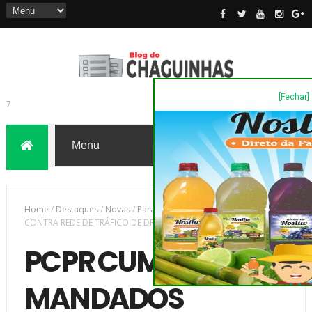
[Fechar]
7
Home
/
Destaques
/
Novas
/
Parana
/
PCPR CUMPRE MANDADOS
CONTRA REDE DE TRÁFICO DE DROGAS
PCPR CUMPRE
MANDADOS